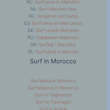
NL:
Surfcamp in Marokko
NL:
Surf Marokko tips
NL:
Jongeren surfcamp
ES:
Surfcamp en Marruecos
DE:
Surf urlaub Marokko
RU:
Серфкемп Марокко
DK:
Surflejr i Marokko
PL:
Surfcamp w Maroku
Surf in Morocco
Surfspots in Morocco
Surfseasons in Morocco
Surf in Taghazout
Surf in Tamraght
Surf in Agadir